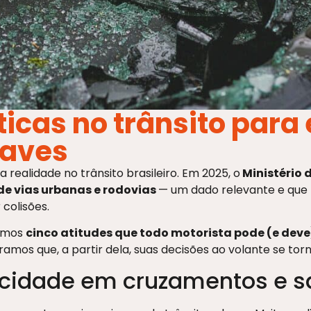
icas no trânsito para 
raves
realidade no trânsito brasileiro. Em 2025, o
Ministério 
 de vias urbanas e rodovias
— um dado relevante e que 
colisões.
xemos
cinco atitudes que todo motorista pode (e deve
amos que, a partir dela, suas decisões ao volante se tor
ocidade em cruzamentos e sa