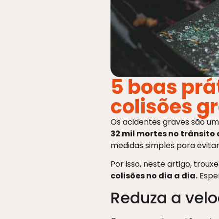
5 boas prát
colisões g
Os acidentes graves são uma 
32 mil mortes no trânsito
medidas simples para evitar 
Por isso, neste artigo, trou
colisões no dia a dia.
Esper
Reduza a vel