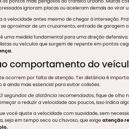
 os pontos mais perigosos do trânsito urbano. Muitas c
pressados ignoram placas ou aceleram demais ao virar u
uza a velocidade antes mesmo de chegar à interseção. Pra
e se aproximar de um cruzamento, entrada de garagem ou 
 uma medida fundamental para uma direção defensiva. Is
clistas ou veículos que surgem de repente em pontos ceg
ença.
ao comportamento do veícul
te ocorrem por falta de atenção. Ter distância é import
 é ainda mais essencial para evitar colisões.
 3 segundos de distância recomendados
, fique de olho 
começar a reduzir a velocidade aos poucos, isso indica alg
ue você ajuste a velocidade com suavidade, sem necessi
ra, seja em tempo seco ou chuvoso, que exige
atenção r
lo.