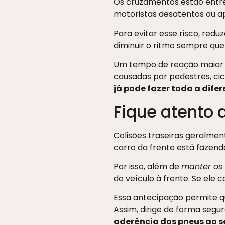
Os cruzamentos estão entre
motoristas desatentos ou a
Para evitar esse risco, red
diminuir o ritmo sempre qu
Um tempo de reação maior é
causadas por pedestres, ci
já pode fazer toda a difer
Fique atento 
Colisões traseiras geralmen
carro da frente está fazendo
Por isso, além de
manter os
do veículo à frente. Se ele 
Essa antecipação permite q
Assim, dirige de forma segu
aderência dos pneus ao so