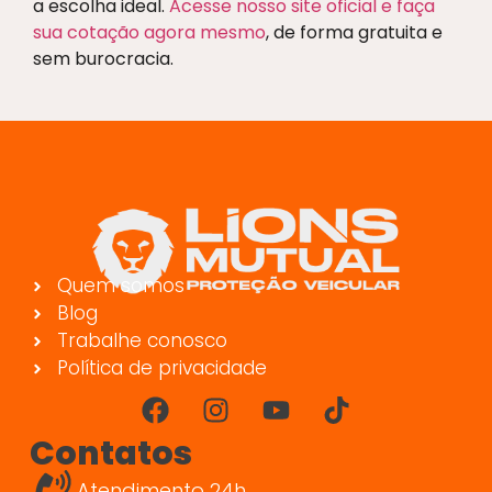
a escolha ideal.
Acesse nosso site oficial e faça
sua cotação agora mesmo
, de forma gratuita e
sem burocracia.
Quem somos
Blog
Trabalhe conosco
Política de privacidade
Contatos
Atendimento 24h