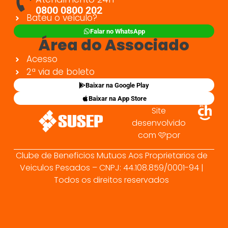
0800 0800 202
Bateu o veículo?
Falar no WhatsApp
Área do Associado
Acesso
2ª via de boleto
Baixar na Google Play
Baixar na App Store
Site
desenvolvido
com 🩷por
Clube de Beneficios Mutuos Aos Proprietarios de
Veiculos Pesados – CNPJ: 44.108.859/0001-94 |
Todos os direitos reservados