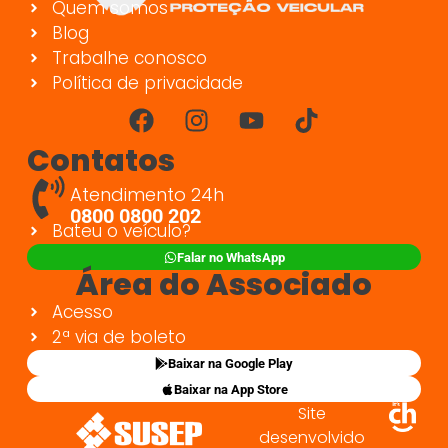
Quem somos
Blog
Trabalhe conosco
Política de privacidade
Contatos
Atendimento 24h
0800 0800 202
Bateu o veículo?
Falar no WhatsApp
Área do Associado
Acesso
2ª via de boleto
Baixar na Google Play
Baixar na App Store
Site
desenvolvido