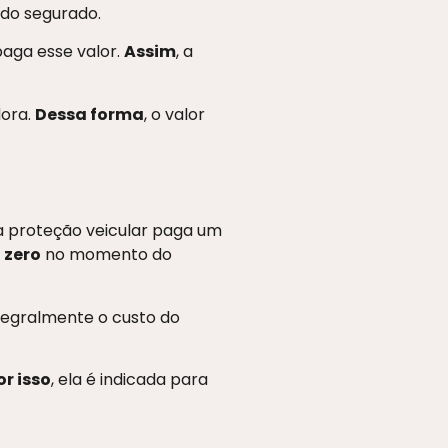
 do segurado.
paga esse valor.
Assim
, a
dora.
Dessa forma
, o valor
da proteção veicular paga um
 zero
no momento do
tegralmente o custo do
r isso
, ela é indicada para