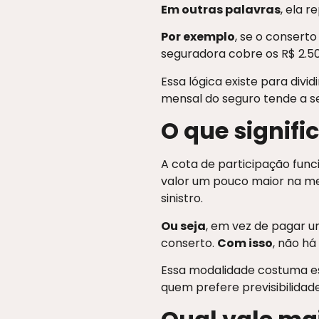
Em outras palavras
, ela 
Por exemplo
, se o conserto
seguradora cobre os R$ 2.50
Essa lógica existe para divi
mensal do seguro tende a se
O que signifi
A cota de participação func
valor um pouco maior na m
sinistro.
Ou seja
, em vez de pagar u
conserto.
Com isso
, não h
Essa modalidade costuma es
quem prefere previsibilidad