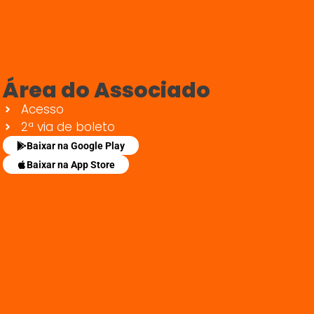
Área do Associado
Acesso
2ª via de boleto
Baixar na Google Play
Baixar na App Store