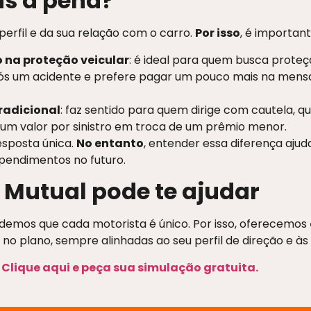
is a pena?
erfil e da sua relação com o carro.
Por isso
, é importan
 na proteção veicular
: é ideal para quem busca proteç
ós um acidente e prefere pagar um pouco mais na mensa
radicional
: faz sentido para quem dirige com cautela, q
um valor por sinistro em troca de um prêmio menor.
esposta única.
No entanto
, entender essa diferença aju
pendimentos no futuro.
 Mutual pode te ajudar
ndemos que cada motorista é único. Por isso, oferecemos
o plano, sempre alinhadas ao seu perfil de direção e às 
?
Clique aqui e peça sua simulação gratuita.