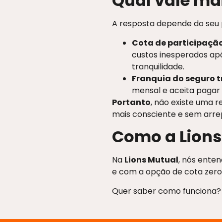
Qual vale ma
A resposta depende do seu p
Cota de participação
custos inesperados ap
tranquilidade.
Franquia do seguro t
mensal e aceita pagar 
Portanto
, não existe uma r
mais consciente e sem arre
Como a Lions
Na
Lions Mutual
, nós ente
e com a opção de cota zero n
Quer saber como funciona