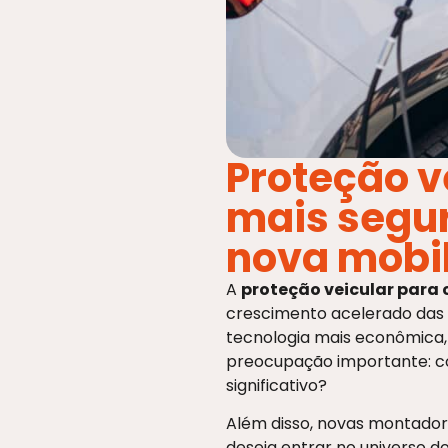
Proteção ve
mais segu
nova mobi
A
proteção veicular para c
crescimento acelerado das v
tecnologia mais econômica,
preocupação importante: c
significativo?
Além disso, novas montado
deseja entrar no universo d