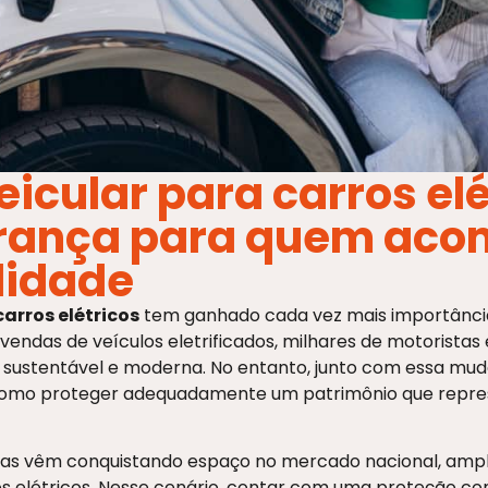
icular para carros elé
rança para quem aco
lidade
arros elétricos
tem ganhado cada vez mais importância
endas de veículos eletrificados, milhares de motorista
 sustentável e moderna. No entanto, junto com essa mu
omo proteger adequadamente um patrimônio que repre
ras vêm conquistando espaço no mercado nacional, amp
os elétricos. Nesse cenário, contar com uma proteção conf