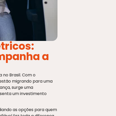
tricos:
mpanha a
 no Brasil. Com o
s estão migrando para uma
dança, surge uma
senta um investimento
liando as opções para quem
iável faz toda a diferença.