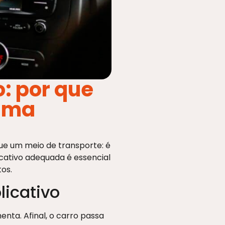
o: por que
 uma
ue um meio de transporte: é
icativo adequada é essencial
tos.
licativo
enta. Afinal, o carro passa