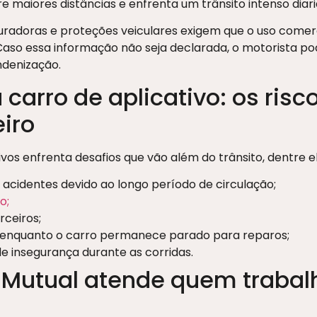
re maiores distâncias e enfrenta um trânsito intenso diar
uradoras e proteções veiculares exigem que o uso comerc
so essa informação não seja declarada, o motorista pod
ndenização.
 carro de aplicativo: os ris
eiro
os enfrenta desafios que vão além do trânsito, dentre el
 acidentes devido ao longo período de circulação;
o;
ceiros;
 enquanto o carro permanece parado para reparos;
de insegurança durante as corridas.
 Mutual atende quem traba