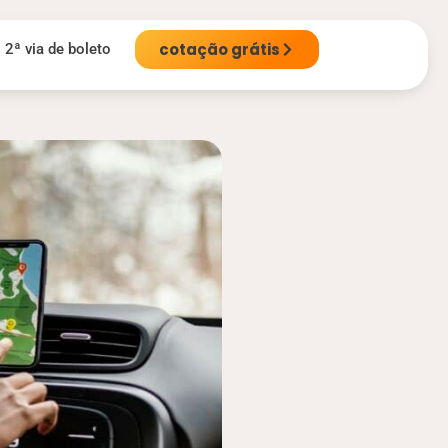
cotação grátis
2ª via de boleto