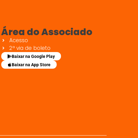
Área do Associado
Acesso
2ª via de boleto
Baixar na Google Play
Baixar na App Store