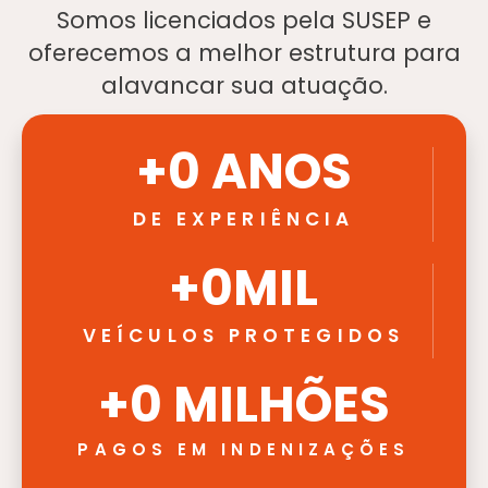
Somos licenciados pela SUSEP e
oferecemos
a melhor estrutura para
alavancar sua atuação.
+
0
 ANOS
DE EXPERIÊNCIA
+
0
MIL
VEÍCULOS PROTEGIDOS
+
0
 MILHÕES
PAGOS EM INDENIZAÇÕES