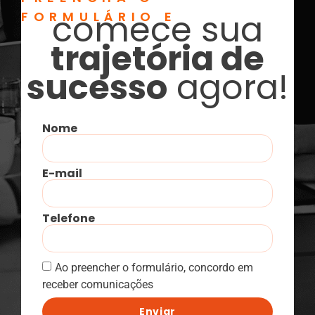
comece sua
FORMULÁRIO E
trajetória de
sucesso
agora!
Nome
E-mail
Telefone
Ao preencher o formulário, concordo em
receber comunicações
Enviar