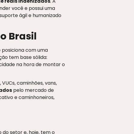
de reais indenizados
. A
nder você e possui uma
 suporte ágil e humanizado
 Brasil
se posiciona com uma
ação tem base sólida:
cidade na hora de montar o
, VUCs, caminhões, vans,
ados
pelo mercado de
cativo e caminhoneiros,
do setor e, hoje, tem o