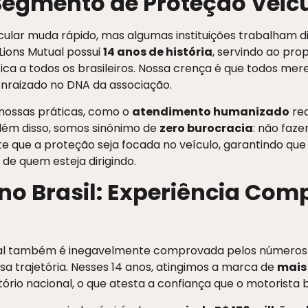
Segmento de Proteção Veic
ular muda rápido, mas algumas instituições trabalham d
Lions Mutual possui
14 anos de história
, servindo ao pro
ca a todos os brasileiros. Nossa crença é que todos me
nraizado no DNA da associação.
 nossas práticas, como o
atendimento humanizado
rea
lém disso, somos sinônimo de
zero burocracia
: não faze
e que a proteção seja focada no veículo, garantindo que 
de quem esteja dirigindo.
 no Brasil: Experiência Co
tual também é inegavelmente comprovada pelos números
sa trajetória. Nesses 14 anos, atingimos a marca de
mais 
ório nacional, o que atesta a confiança que o motorista b