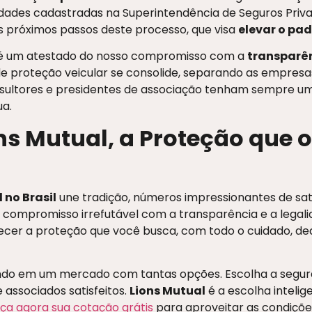
idades cadastradas na Superintendência de Seguros Priva
próximos passos deste processo, que visa
elevar o pa
 é um atestado do nosso compromisso com a
transparê
e proteção veicular se consolide, separando as empresas
nsultores e presidentes de associação tenham sempre 
a.
ns Mutual, a Proteção que o
 no Brasil
une tradição, números impressionantes de sat
ompromisso irrefutável com a transparência e a legali
erecer a proteção que você busca, com todo o cuidado, 
do em um mercado com tantas opções. Escolha a segur
 associados satisfeitos.
Lions Mutual
é a escolha inteli
faça agora sua cotação grátis
para aproveitar as condiçõe