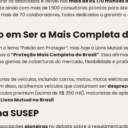
r os associados é visível nos
mais de R$ 170 milhões 
a ainda com mais de 1.500 consultores prontos para ate
mais de 70 colaboradores, todos dedicados a garantir o
em Ser a Mais Completa do
o lema “Paixão em Proteger”, mas hoje a Lions Mutual 
mos a
“Proteção Mais Completa do Brasil”
. Essa afirm
 gamas de coberturas do mercado, flexibilidade e prati
ias de veículos, incluindo carros, motos, motos elétricas
ém disso, acolhemos veículos que costumam ser
desprez
ículos premium (acima de R$ 350 mil), motoristas de apli
a
Lions Mutual no Brasil
.
na SUSEP
associações
pioneiras
no debate sobre a regulamentação 