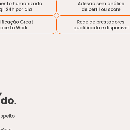
mento humanizado
Adesão sem análise
gil 24h por dia
de perfil ou score
tificação Great
Rede de prestadores
lace to Work
qualificada e disponível
,
ado
.
espeito
ção e