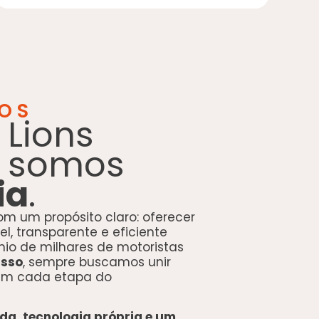
OS
Lions
E somos
ia
.
om um propósito claro: oferecer
l, transparente e eficiente
nio de milhares de motoristas
isso
, sempre buscamos unir
 em cada etapa do
da, tecnologia própria e um