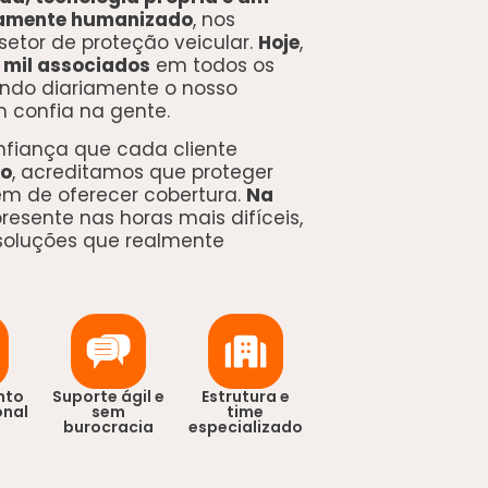
ramente humanizado
, nos
setor de proteção veicular.
Hoje
,
 mil associados
em todos os
ando diariamente o nosso
confia na gente.
fiança que cada cliente
so
, acreditamos que proteger
ém de oferecer cobertura.
Na
 presente nas horas mais difíceis,
 soluções que realmente
nto
Suporte ágil e
Estrutura e
onal
sem
time
burocracia
especializado