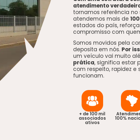
atendimento verdadei
tornamos referência no 
atendemos mais de
100
estados do país, reforç
compromisso com quem 
Somos movidos pela con
deposita em nós.
Por is
um veículo vai muito al
prática
, significa estar
com respeito, rapidez e
funcionam.
+ de 100 mil
Atendime
associados
100% naci
ativos