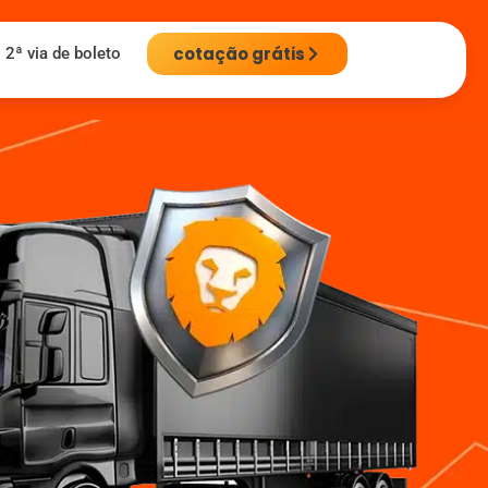
cotação grátis
2ª via de boleto