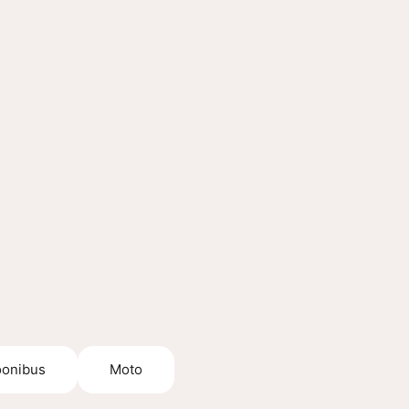
oonibus
Moto