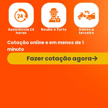
Danos a
Assistência 24
Roubo e furto
terceiro
horas
Cotação online e em menos de 1
minuto
Fazer cotação agora