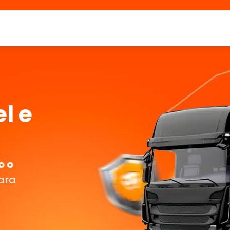
l e
o o
para